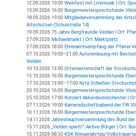
12.09.2026 19:00
Weinfest mit Livemusik | Ort: Spo
15.09.2026 16:00
Bürgermeistersprechstunde Vilsle
18.09.2026 19:00
Mitgliederversammlung der Altsc
Altschützen (Schulstraße 14)
19.09.2026
75 Jahre Bergfreunde Velden l Ort: Pfar
27.09.2026
Michaelimarkt | Ort: Marktplatz
27.09.2026 18:00
Ehrenamtsempfang der Pfarrei Vel
07.10.2026 19:00–21:00
Autorenlesung mit Bestsel
Velden
10.10.2026 13:00
Ortsmeisterschaft der Stockschü
13.10.2026 16:00
Bürgermeistersprechstunde Ebers
17.10.2026 13:00–17:00
Kirta Schießen Stockschütz
20.10.2026 16:00
Bürgermeistersprechstunde Vilsle
25.10.2026 17:00
Konzert Akkordeonorchester | Ort
07.11.2026 19:00
Kameradschaftsabend der FW Vils
10.11.2026 16:00
Bürgermeistersprechstunde Ebers
14.11.2026
Jahreshauptversammlung des Bund der 
15.11.2026
„Velden spielt!“-Aktive BÜrger | Ort: Bü
15.11.2026 08:30
KSK Kriegerjahrtag/Volkstrauertag 