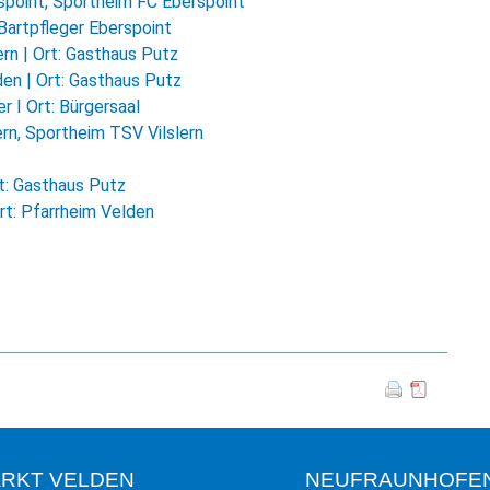
point, Sportheim FC Eberspoint
Bartpfleger Eberspoint
rn | Ort: Gasthaus Putz
en | Ort: Gasthaus Putz
 I Ort: Bürgersaal
rn, Sportheim TSV Vilslern
rt: Gasthaus Putz
rt: Pfarrheim Velden
RKT VELDEN
NEUFRAUNHOFE