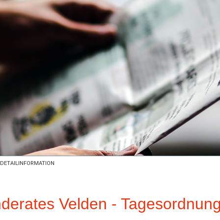
DETAILINFORMATION
derates Velden - Tagesordnun