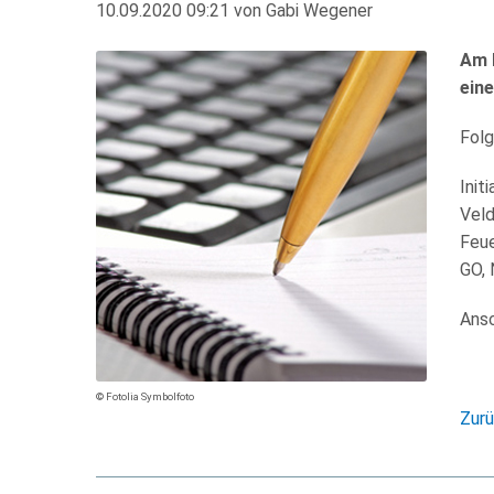
10.09.2020 09:21
von
Gabi Wegener
Am M
ein
Folg
Init
Veld
Feue
GO, 
Ansc
© Fotolia Symbolfoto
Zur