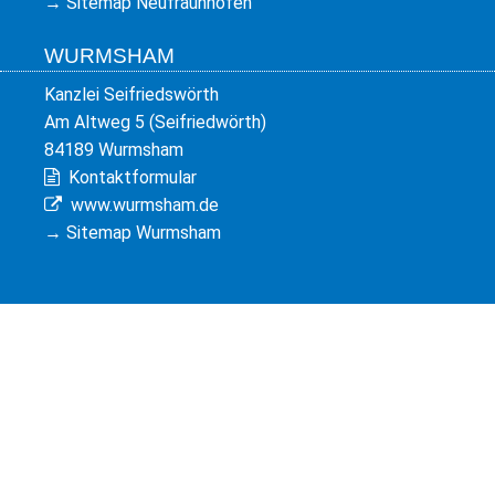
→
Sitemap Neufraunhofen
WURMSHAM
Kanzlei Seifriedswörth
Am Altweg 5 (Seifriedwörth)
84189 Wurmsham
Kontaktformular
www.wurmsham.de
→
Sitemap Wurmsham