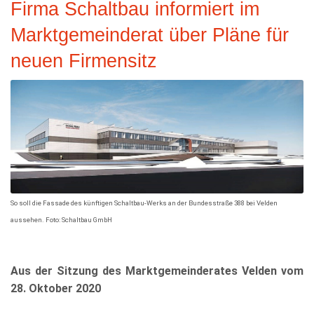
Firma Schaltbau informiert im
KULTUR
Marktgemeinderat über Pläne für
FREIZEIT
neuen Firmensitz
GEWERBE
So soll die Fassade des künftigen Schaltbau-Werks an der Bundesstraße 388 bei Velden
aussehen. Foto: Schaltbau GmbH
Aus der Sitzung des Marktgemeinderates Velden vom
28. Oktober 2020