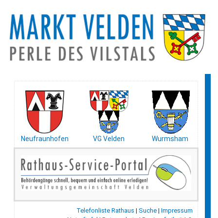
Neufraunhofen
VG Velden
Wurmsham
Telefonliste Rathaus
|
Suche
|
Impressum