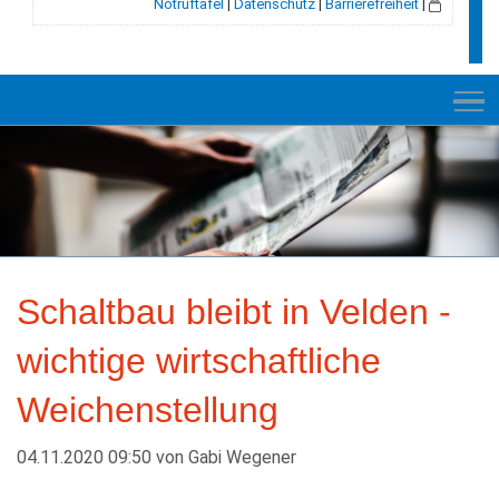
Notruftafel
|
Datenschutz
|
Barrierefreiheit
|
NEUES
RATHAUS
Schaltbau bleibt in Velden -
VELDEN
wichtige wirtschaftliche
GESCHICHTE
Weichenstellung
LEBEN+WOHNEN
BILDUNG+SOZIALES
04.11.2020 09:50
von
Gabi Wegener