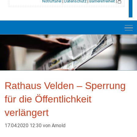
Notruftafel
|
Datenschutz
|
Barrierefreiheit
|
NEUES
RATHAUS
Rathaus Velden – Sperrung
VELDEN
für die Öffentlichkeit
GESCHICHTE
verlängert
LEBEN+WOHNEN
BILDUNG+SOZIALES
17.04.2020 12:30
von
Arnold