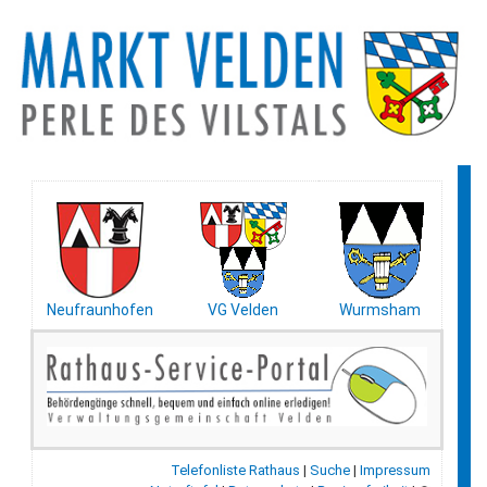
Neufraunhofen
VG Velden
Wurmsham
Telefonliste Rathaus
|
Suche
|
Impressum