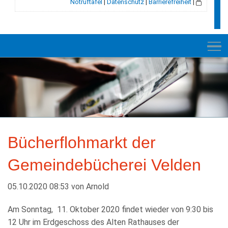
Notruftafel
|
Datenschutz
|
Barrierefreiheit
|
NEUES
RATHAUS
Bücherflohmarkt der
VELDEN
Gemeindebücherei Velden
GESCHICHTE
LEBEN+WOHNEN
05.10.2020 08:53
von
Arnold
BILDUNG+SOZIALES
Am Sonntag, 11. Oktober 2020 findet wieder von 9:30 bis
12 Uhr im Erdgeschoss des Alten Rathauses der