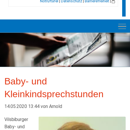
Notruftafel
|
Datenschutz
|
Barrierefreiheit
|
NEUES
RATHAUS
Baby- und
VELDEN
Kleinkindsprechstunden
GESCHICHTE
LEBEN+WOHNEN
14.05.2020 13:44
von
Arnold
BILDUNG+SOZIALES
Vilsbiburger
Baby- und