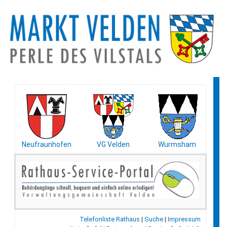
Neufraunhofen
VG Velden
Wurmsham
Telefonliste Rathaus
|
Suche
|
Impressum