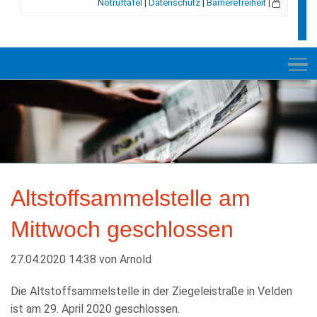
Notruftafel
|
Datenschutz
|
Barrierefreiheit
|
NEUES
RATHAUS
Altstoffsammelstelle am
VELDEN
Mittwoch geschlossen
GESCHICHTE
LEBEN+WOHNEN
27.04.2020 14:38
von
Arnold
BILDUNG+SOZIALES
Die Altstoffsammelstelle in der Ziegeleistraße in Velden
ist am 29. April 2020 geschlossen.