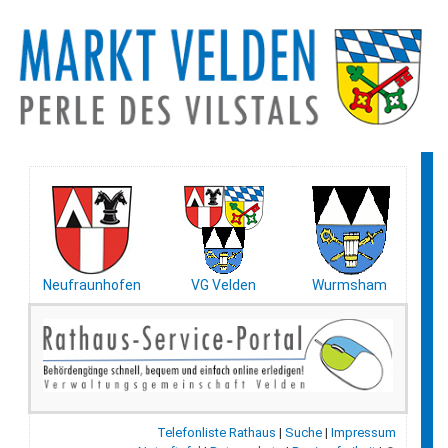
Neufraunhofen
VG Velden
Wurmsham
Telefonliste Rathaus
|
Suche
|
Impressum