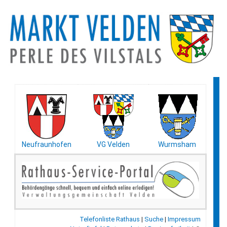
Neufraunhofen
VG Velden
Wurmsham
Telefonliste Rathaus
|
Suche
|
Impressum