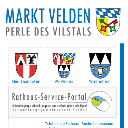
Neufraunhofen
VG Velden
Wurmsham
Telefonliste Rathaus
|
Suche
|
Impressum