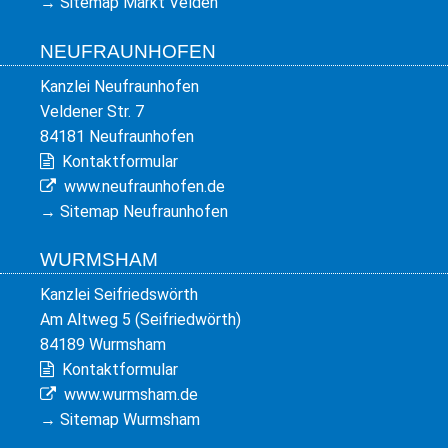
→
Sitemap Markt Velden
NEUFRAUNHOFEN
Kanzlei Neufraunhofen
Veldener Str. 7
84181 Neufraunhofen
Kontaktformular
www.neufraunhofen.de
→
Sitemap Neufraunhofen
WURMSHAM
Kanzlei Seifriedswörth
Am Altweg 5 (Seifriedwörth)
84189 Wurmsham
Kontaktformular
www.wurmsham.de
→
Sitemap Wurmsham