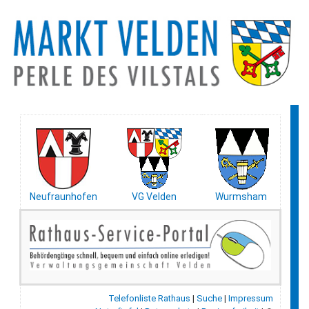
Neufraunhofen
VG Velden
Wurmsham
Telefonliste Rathaus
|
Suche
|
Impressum