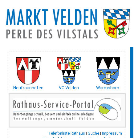
Neufraunhofen
VG Velden
Wurmsham
Telefonliste Rathaus
|
Suche
|
Impressum