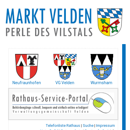
Neufraunhofen
VG Velden
Wurmsham
Telefonliste Rathaus
|
Suche
|
Impressum