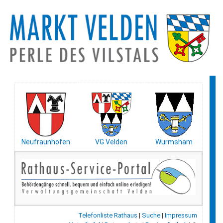
Neufraunhofen
VG Velden
Wurmsham
Telefonliste Rathaus
|
Suche
|
Impressum