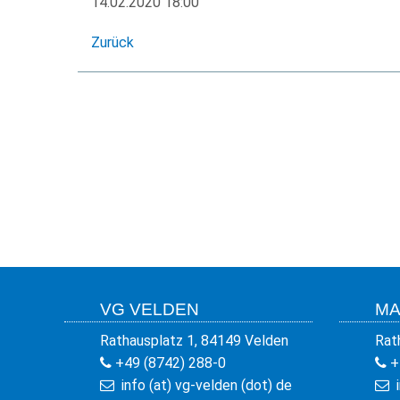
14.02.2020 18:00
Zurück
VG VELDEN
MA
Rathausplatz 1, 84149 Velden
Rat
+49 (8742) 288-0
+
info (at) vg-velden (dot) de