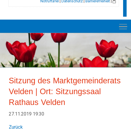
Notruftafel
|
Datenschutz
|
Barrierefreiheit
|
NEUES
RATHAUS
Sitzung des Marktgemeinderats
VELDEN
Velden | Ort: Sitzungssaal
GESCHICHTE
Rathaus Velden
LEBEN+WOHNEN
27.11.2019 19:30
BILDUNG+SOZIALES
Zurück