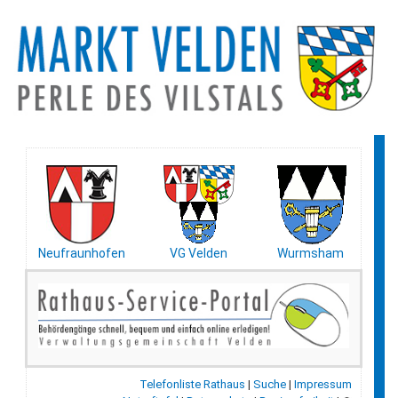
Neufraunhofen
VG Velden
Wurmsham
Telefonliste Rathaus
|
Suche
|
Impressum