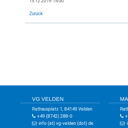
15.12.2019 14:00
Zurück
VG VELDEN
MA
Rathausplatz 1, 84149 Velden
Rat
+49 (8742) 288-0
+
info (at) vg-velden (dot) de