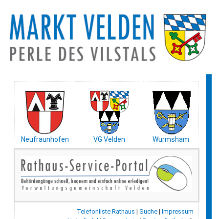
Neufraunhofen
VG Velden
Wurmsham
Telefonliste Rathaus
|
Suche
|
Impressum