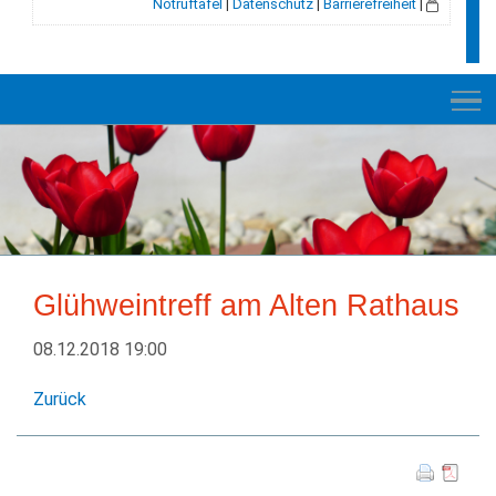
Notruftafel
|
Datenschutz
|
Barrierefreiheit
|
NEUES
RATHAUS
Glühweintreff am Alten Rathaus
VELDEN
08.12.2018 19:00
GESCHICHTE
Zurück
LEBEN+WOHNEN
BILDUNG+SOZIALES