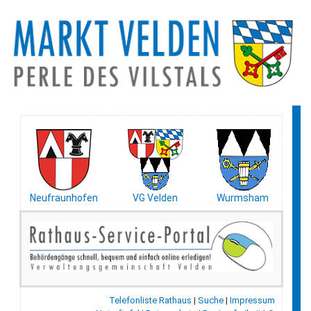
Neufraunhofen
VG Velden
Wurmsham
Telefonliste Rathaus
|
Suche
|
Impressum