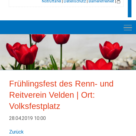
Notruftafel
|
Datenschutz
|
Barrierefreiheit
|
NEUES
RATHAUS
Frühlingsfest des Renn- und
VELDEN
Reitverein Velden | Ort:
GESCHICHTE
Volksfestplatz
LEBEN+WOHNEN
28.04.2019 10:00
BILDUNG+SOZIALES
Zurück