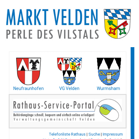
Neufraunhofen
VG Velden
Wurmsham
Telefonliste Rathaus
|
Suche
|
Impressum