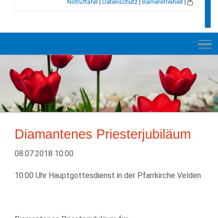
Notruftafel
|
Datenschutz
|
Barrierefreiheit
|
NEUES
RATHAUS
Diamantenes Priesterjubiläum
VELDEN
08.07.2018 10:00
GESCHICHTE
10:00 Uhr Hauptgottesdienst in der Pfarrkirche Velden
LEBEN+WOHNEN
BILDUNG+SOZIALES