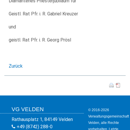
Diamantenes Priesterjubiläum für
KULTUR
Geistl. Rat Pfr. i. R. Gabriel Kreuzer
FREIZEIT
und
GEWERBE
geistl. Rat Pfr. i. R. Georg Prösl
Zurück
VG VELDEN
© 2016-2026
Verwaltungsgemeinschaft
Rathausplatz 1, 84149 Velden
Velden, alle Rechte
+49 (8742) 288-0
vorbehalten. Letzte