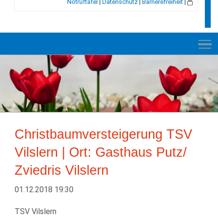
Notruftafel
|
Datenschutz
|
Barrierefreiheit
|
NEUES
RATHAUS
Christbaumversteigerung TSV
VELDEN
Vilslern | Ort: Gasthaus Putz/
GESCHICHTE
Zviedris Vilslern
LEBEN+WOHNEN
01.12.2018 19:30
BILDUNG+SOZIALES
TSV Vilslern