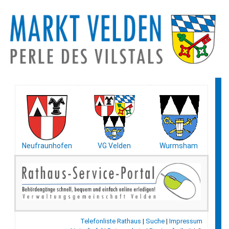
Neufraunhofen
VG Velden
Wurmsham
Telefonliste Rathaus
|
Suche
|
Impressum