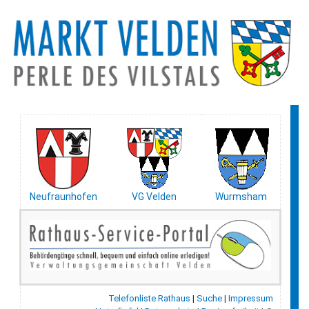
Neufraunhofen
VG Velden
Wurmsham
Telefonliste Rathaus
|
Suche
|
Impressum