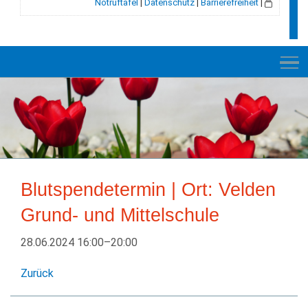
Notruftafel
|
Datenschutz
|
Barrierefreiheit
|
NEUES
RATHAUS
Blutspendetermin | Ort: Velden
VELDEN
Grund- und Mittelschule
GESCHICHTE
28.06.2024 16:00–20:00
LEBEN+WOHNEN
Zurück
BILDUNG+SOZIALES