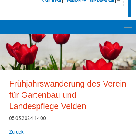
Notruftafel
|
Datenschutz
|
Barrierefreiheit
|
NEUES
RATHAUS
Frühjahrswanderung des Verein
VELDEN
für Gartenbau und
GESCHICHTE
Landespflege Velden
LEBEN+WOHNEN
05.05.2024 14:00
BILDUNG+SOZIALES
Zurück