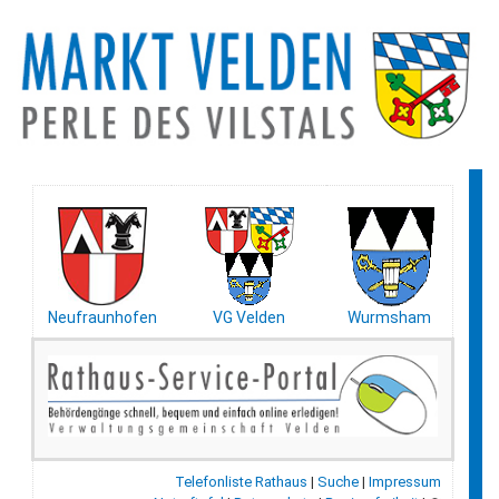
Neufraunhofen
VG Velden
Wurmsham
Telefonliste Rathaus
|
Suche
|
Impressum