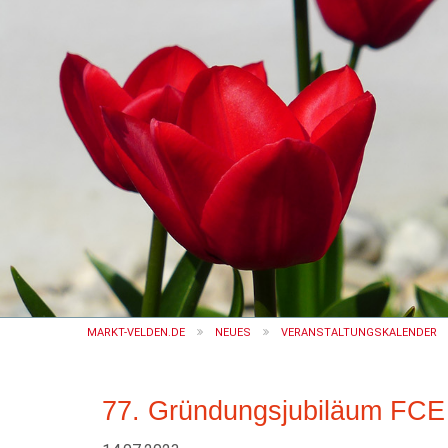
MARKT-VELDEN.DE
NEUES
VERANSTALTUNGSKALENDER
77. Gründungsjubiläum FCE -