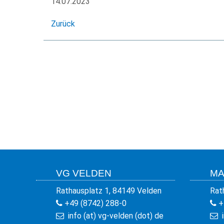
14.07.2023
Zurück
VG VELDEN
MA
Rathausplatz 1, 84149 Velden
Rat
+49 (8742) 288-0
+
info (at) vg-velden (dot) de