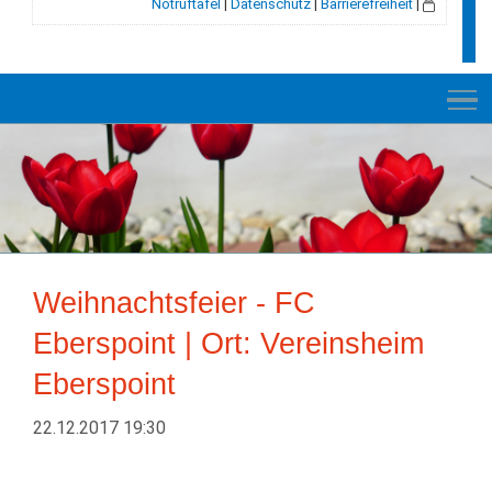
Notruftafel
|
Datenschutz
|
Barrierefreiheit
|
NEUES
RATHAUS
Weihnachtsfeier - FC
VELDEN
Eberspoint | Ort: Vereinsheim
GESCHICHTE
Eberspoint
LEBEN+WOHNEN
22.12.2017 19:30
BILDUNG+SOZIALES