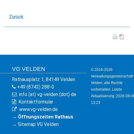
KULTUR
FREIZEIT
Zurück
GEWERBE
VG VELDEN
© 2016-2026
Verwaltungsgemeinschaft
Rathausplatz 1, 84149 Velden
Velden, alle Rechte
+49 (8742) 288-0
vorbehalten. Letzte
info (at) vg-velden (dot) de
Aktualisierung: 2026-08-0
Kontaktformular
13:23
www.vg-velden.de
→
Öffnungszeiten Rathaus
→
Sitemap VG Velden