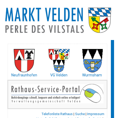
Neufraunhofen
VG Velden
Wurmsham
Telefonliste Rathaus
|
Suche
|
Impressum