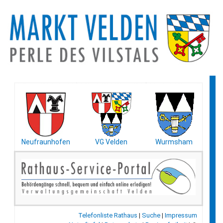
Neufraunhofen
VG Velden
Wurmsham
Telefonliste Rathaus
|
Suche
|
Impressum