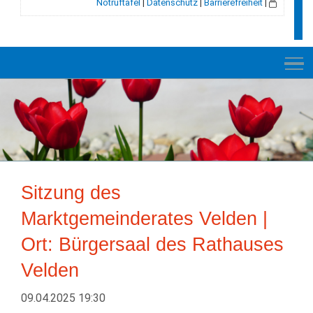
Notruftafel
|
Datenschutz
|
Barrierefreiheit
|
NEUES
RATHAUS
Sitzung des
VELDEN
Marktgemeinderates Velden |
GESCHICHTE
Ort: Bürgersaal des Rathauses
LEBEN+WOHNEN
Velden
BILDUNG+SOZIALES
09.04.2025 19:30